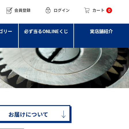
会員登録
ログイン
カート
0
ゴリー
必ず当るONLINEくじ
実店舗紹介
お届けについて