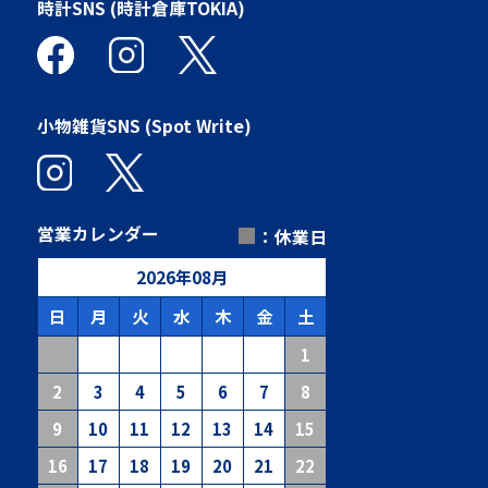
時計SNS (時計倉庫TOKIA)
小物雑貨SNS (Spot Write)
■
営業カレンダー
：休業日
2026
年
08
月
日
月
火
水
木
金
土
1
2
3
4
5
6
7
8
9
10
11
12
13
14
15
16
17
18
19
20
21
22