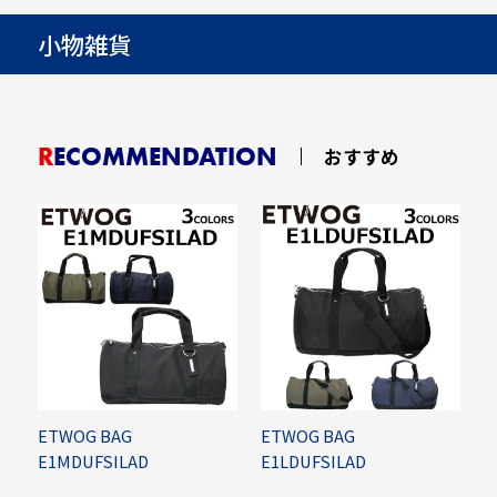
小物雑貨
RECOMMENDATION
おすすめ
ETWOG BAG
ETWOG BAG
E
E1MDUFSILAD
E1LDUFSILAD