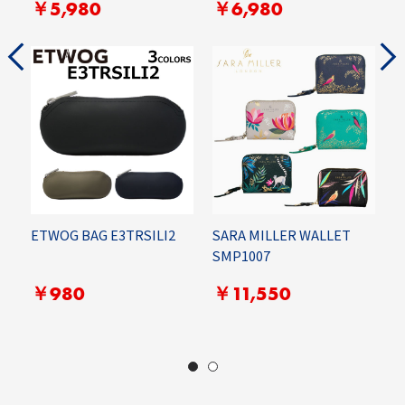
￥5,980
￥6,980
ETWOG BAG E3TRSILI2
SARA MILLER WALLET
SMP1007
C
B
￥980
￥11,550
￥