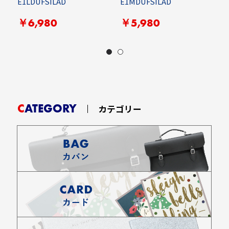
E1LDUFSILAD
E1MDUFSILAD
E
￥6,980
￥5,980
CATEGORY
カテゴリー