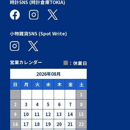
時計SNS (時計倉庫TOKIA)
小物雑貨SNS (Spot Write)
■
営業カレンダー
：休業日
2026
年
08
月
日
月
火
水
木
金
土
1
2
3
4
5
6
7
8
9
10
11
12
13
14
15
16
17
18
19
20
21
22