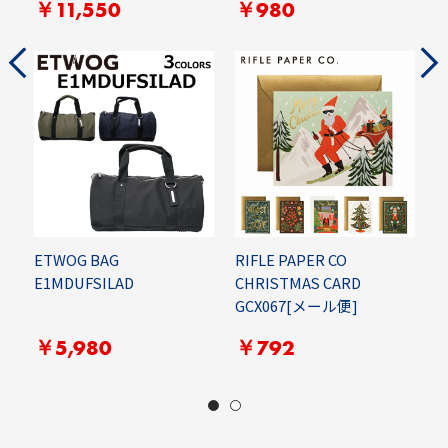
￥11,550
￥980
￥
ETWOG BAG
RIFLE PAPER CO
E
E1MDUFSILAD
CHRISTMAS CARD
E
GCX067[メール便]
￥5,980
￥792