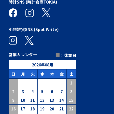
時計SNS (時計倉庫TOKIA)
小物雑貨SNS (Spot Write)
■
営業カレンダー
：休業日
2026
年
08
月
日
月
火
水
木
金
土
1
2
3
4
5
6
7
8
9
10
11
12
13
14
15
16
17
18
19
20
21
22