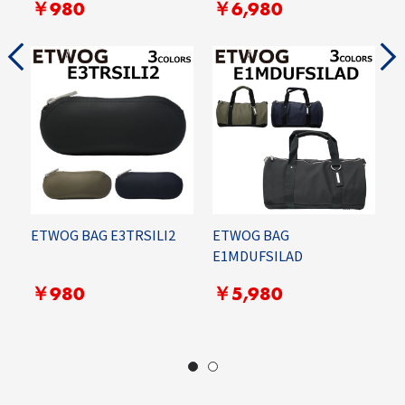
￥980
￥6,980
ETWOG BAG E3TRSILI2
ETWOG BAG
R
E1MDUFSILAD
C
G
￥980
￥5,980