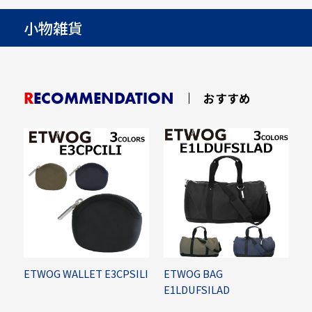
小物雑貨
RECOMMENDATION
おすすめ
ETWOG WALLET E3CPSILI
ETWOG BAG
S
E1LDUFSILAD
S