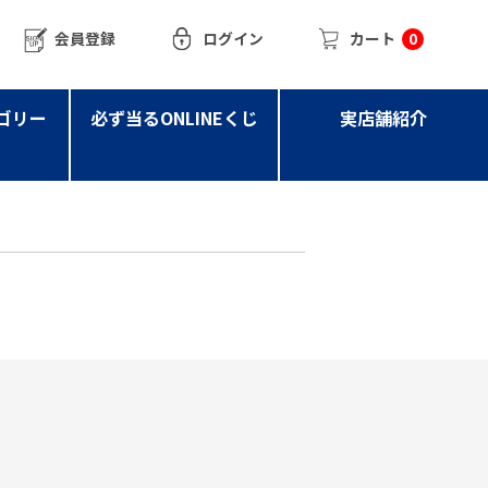
会員登録
ログイン
カート
0
ゴリー
必ず当るONLINEくじ
実店舗紹介