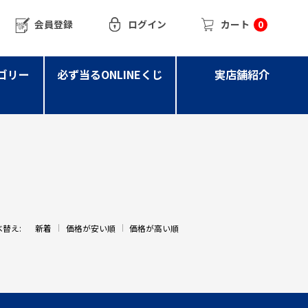
会員登録
ログイン
カート
0
ゴリー
必ず当るONLINEくじ
実店舗紹介
べ替え:
新着
価格が安い順
価格が高い順