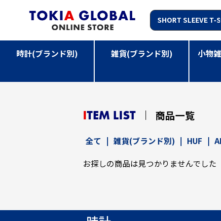
時計(ブランド別)
雑貨(ブランド別)
小物雑
TOP
>
雑貨(ブランド別)
>
HUF
>
APPAREL/衣服
>
S
ITEM LIST
商品一覧
全て
|
雑貨(ブランド別)
|
HUF
|
A
お探しの商品は見つかりませんでした
時計