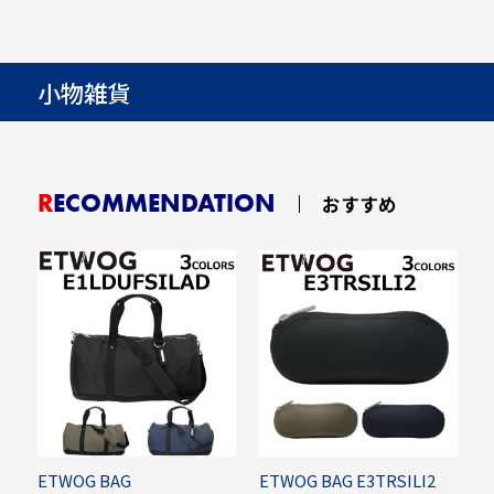
小物雑貨
RECOMMENDATION
おすすめ
LI
ETWOG BAG
ETWOG BAG E3TRSILI2
E