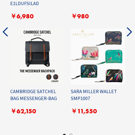
E1LDUFSILAD
E
￥6,980
￥980
CAMBRIDGE SATCHEL
SARA MILLER WALLET
R
BAG MESSENGER-BAG
SMP1007
C
G
￥62,150
￥11,550