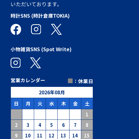
いただいております。
時計SNS (時計倉庫TOKIA)
小物雑貨SNS (Spot Write)
■
営業カレンダー
：休業日
2026
年
08
月
日
月
火
水
木
金
土
1
2
3
4
5
6
7
8
9
10
11
12
13
14
15