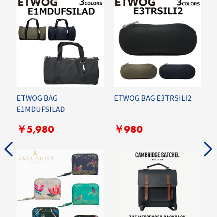
ETWOG BAG
ETWOG BAG E3TRSILI2
R
E1MDUFSILAD
C
G
￥5,980
￥980