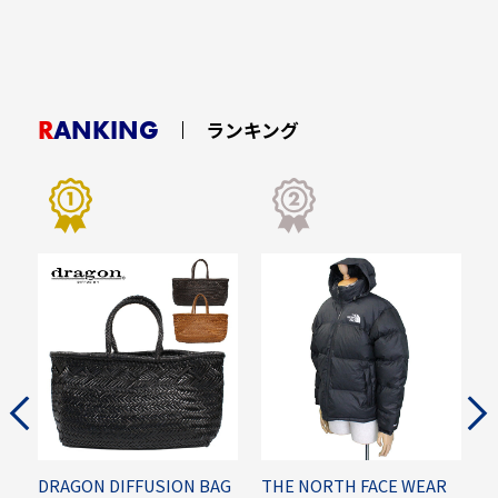
RANKING
ランキング
L
DRAGON DIFFUSION BAG
THE NORTH FACE WEAR
M