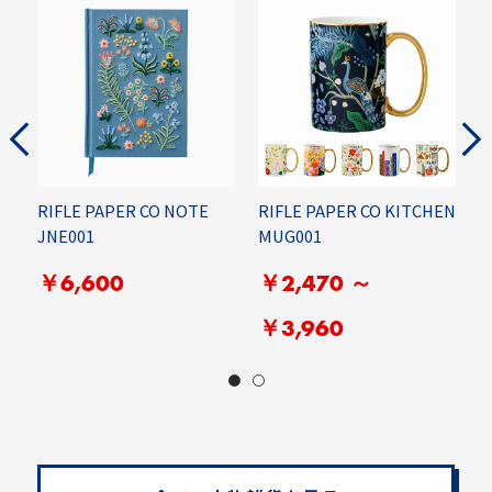
RIFLE PAPER CO NOTE
RIFLE PAPER CO KITCHEN
R
JNE001
MUG001
M
￥6,600
￥2,470 ～
￥3,960