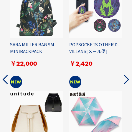
M
SARA MILLER BAG SM-
POPSOCKETS OTHER D-
P
MINIBACKPACK
VILLANS[メール便]
￥22,000
￥2,420