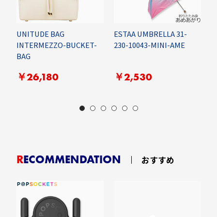
P
UNITUDE BAG
ESTAA UMBRELLA 31-
M
INTERMEZZO-BUCKET-
230-10043-MINI-AME
I
BAG
￥26,180
￥2,530
RECOMMENDATION
おすすめ