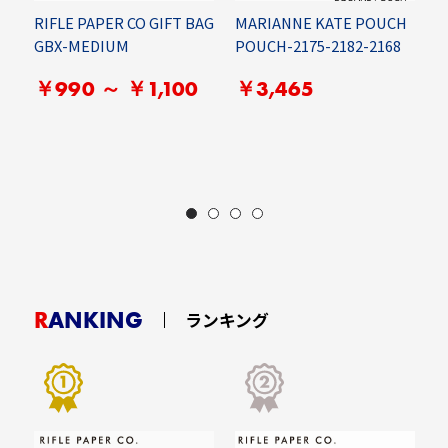
RIFLE PAPER CO GIFT BAG
MARIANNE KATE POUCH
M
GBX-MEDIUM
POUCH-2175-2182-2168
I
￥990 ～ ￥1,100
￥3,465
RANKING
ランキング