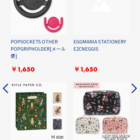
EN
POPSOCKETS OTHER
EGGMANIA STATIONERY
F
POPGRIPHOLDER[メール
E2CNEGGIS
B
便]
￥1,650
￥1,650
P