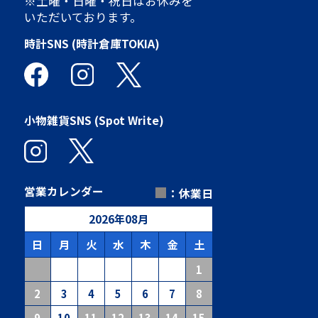
※土曜・日曜・祝日はお休みを
いただいております。
時計SNS (時計倉庫TOKIA)
小物雑貨SNS (Spot Write)
■
営業カレンダー
：休業日
2026
年
08
月
日
月
火
水
木
金
土
1
2
3
4
5
6
7
8
9
10
11
12
13
14
15