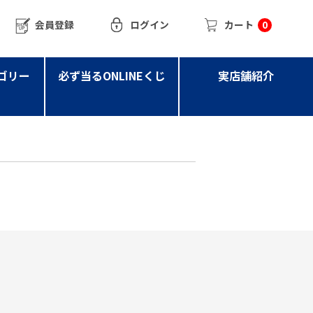
会員登録
ログイン
カート
0
ゴリー
必ず当るONLINEくじ
実店舗紹介