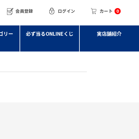
会員登録
ログイン
カート
0
ゴリー
必ず当るONLINEくじ
実店舗紹介