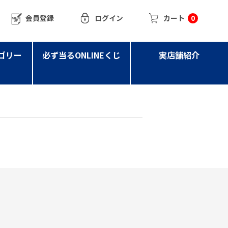
会員登録
ログイン
カート
0
ゴリー
必ず当るONLINEくじ
実店舗紹介