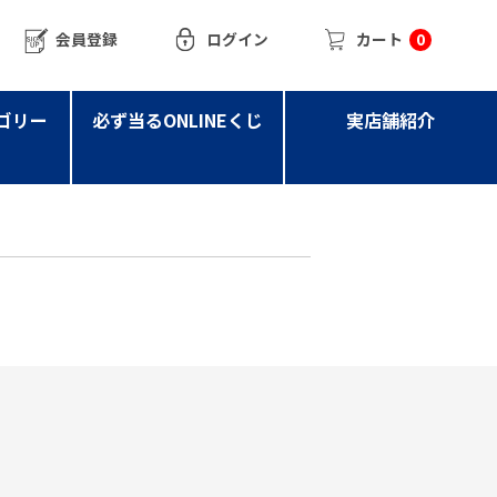
会員登録
ログイン
カート
0
ゴリー
必ず当るONLINEくじ
実店舗紹介