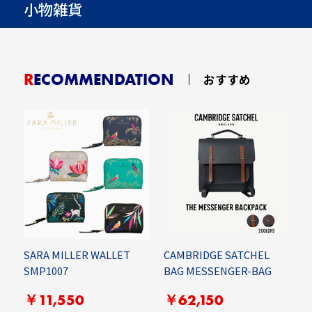
小物雑貨
RECOMMENDATION
おすすめ
SARA MILLER WALLET
CAMBRIDGE SATCHEL
E
SMP1007
BAG MESSENGER-BAG
E
￥11,550
￥62,150