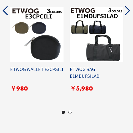
ETWOG WALLET E3CPSILI
ETWOG BAG
R
E1MDUFSILAD
C
G
￥980
￥5,980