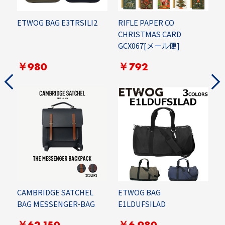
ETWOG BAG E3TRSILI2
RIFLE PAPER CO
E
CHRISTMAS CARD
E
GCX067[メール便]
￥980
￥792
E
CAMBRIDGE SATCHEL
ETWOG BAG
BAG MESSENGER-BAG
E1LDUFSILAD
￥62,150
￥6,980