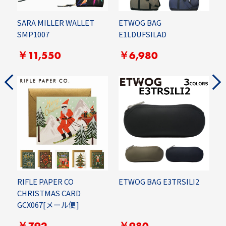
SARA MILLER WALLET
ETWOG BAG
E
SMP1007
E1LDUFSILAD
￥11,550
￥6,980
RIFLE PAPER CO
ETWOG BAG E3TRSILI2
E
CHRISTMAS CARD
E
GCX067[メール便]
￥792
￥980