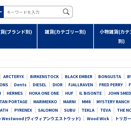
貨(ブランド別)
雑貨(カテゴリー別)
小物雑貨(カテ
別)
ARCTERYX
BIRKENSTOCK
BLACK EMBER
BONGUSTA
B
CONS
Dents
DIESEL
DIOR
FJALLRAVEN
FRED PERRY
I
HERMES
HOKA ONE ONE
HUF
IL BISONTE
JOHN SMED
TAN PORTAGE
MARIMEKKO
MARNI
MM6
MYSTERY RANCH
RATH
PYRENEX
SALOMON
SUBU
TEKLA
TEVA
THE N
nne Westwood (ヴィヴィアンウエストウッド)
Wood Wick
トリガ