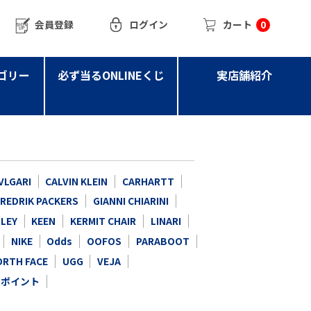
会員登録
ログイン
カート
0
ゴリー
必ず当るONLINEくじ
実店舗紹介
VLGARI
CALVIN KLEIN
CARHARTT
FREDRIK PACKERS
GIANNI CHIARINI
LEY
KEEN
KERMIT CHAIR
LINARI
NIKE
Odds
OOFOS
PARABOOT
ORTH FACE
UGG
VEJA
ーポイント