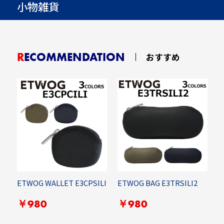
小物雑貨
RECOMMENDATION
おすすめ
ETWOG WALLET E3CPSILI
ETWOG BAG E3TRSILI2
R
C
￥980
￥980
G