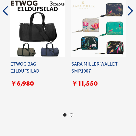
ETWOG BAG
SARA MILLER WALLET
E1LDUFSILAD
SMP1007
E
￥6,980
￥11,550
E