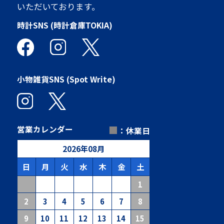
いただいております。
時計SNS (時計倉庫TOKIA)
小物雑貨SNS (Spot Write)
■
営業カレンダー
：休業日
2026
年
08
月
日
月
火
水
木
金
土
1
2
3
4
5
6
7
8
9
10
11
12
13
14
15