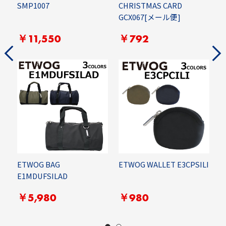
SMP1007
CHRISTMAS CARD
B
GCX067[メール便]
￥
￥11,550
￥792
E
ETWOG BAG
ETWOG WALLET E3CPSILI
E1MDUFSILAD
￥5,980
￥980