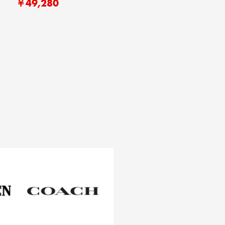
￥49,280