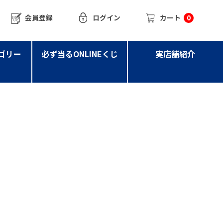
会員登録
ログイン
カート
0
ゴリー
必ず当るONLINEくじ
実店舗紹介