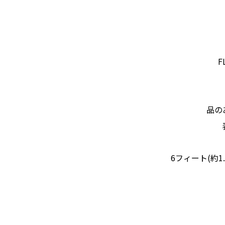
F
品の
6フィート(約