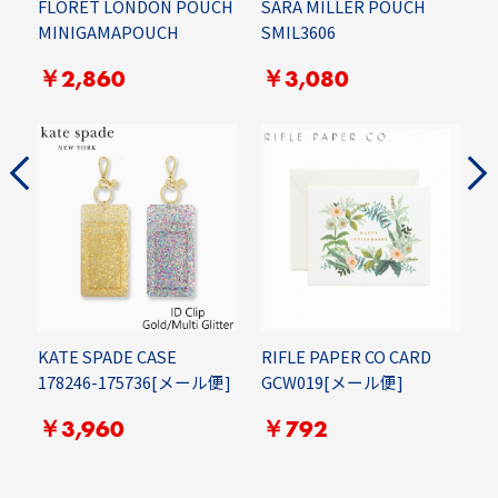
D
FLORET LONDON POUCH
SARA MILLER POUCH
Z
MINIGAMAPOUCH
SMIL3606
￥2,860
￥3,080
KATE SPADE CASE
RIFLE PAPER CO CARD
178246-175736[メール便]
GCW019[メール便]
R
ー
W
￥3,960
￥792
便