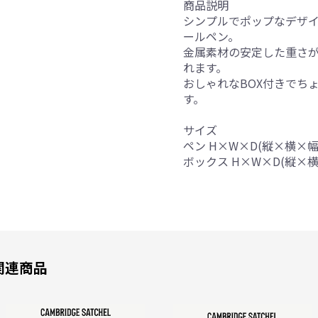
商品説明
お買い物を続ける
カートへ進む
シンプルでポップなデザ
ールペン。
金属素材の安定した重さ
れます。
おしゃれなBOX付きでち
す。
サイズ
ペン H×W×D(縦×横×幅)
ボックス H×W×D(縦×横×
関連商品