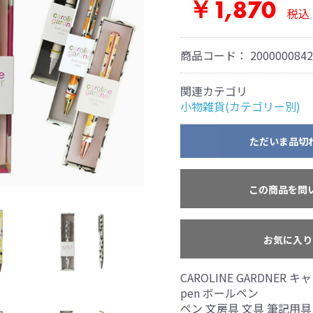
￥1,870
税込
商品コード：
2000000842
関連カテゴリ
小物雑貨(カテゴリー別)
ただいま品切
この商品を問
お気に入り
CAROLINE GARDNER 
pen ボールペン
ペン 文房具 文具 筆記用