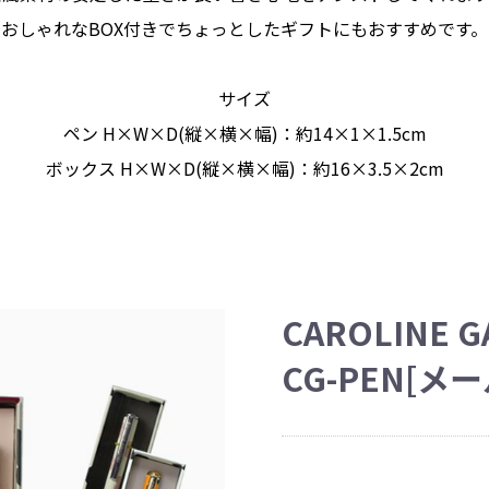
おしゃれなBOX付きでちょっとしたギフトにもおすすめです。
サイズ
ペン H×W×D(縦×横×幅)：約14×1×1.5cm
ボックス H×W×D(縦×横×幅)：約16×3.5×2cm
CAROLINE G
CG-PEN[メ