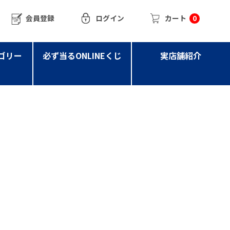
会員登録
ログイン
カート
0
ゴリー
必ず当るONLINEくじ
実店舗紹介