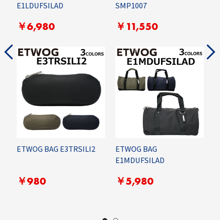
E1LDUFSILAD
SMP1007
￥6,980
￥11,550
ETWOG BAG E3TRSILI2
ETWOG BAG
E1MDUFSILAD
C
B
￥980
￥5,980
￥