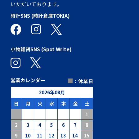
いただいております。
時計SNS (時計倉庫TOKIA)
小物雑貨SNS (Spot Write)
■
営業カレンダー
：休業日
2026
年
08
月
日
月
火
水
木
金
土
1
2
3
4
5
6
7
8
9
10
11
12
13
14
15