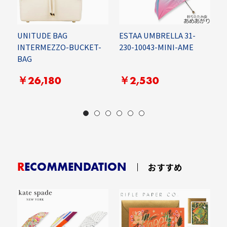
P
UNITUDE BAG
ESTAA UMBRELLA 31-
M
INTERMEZZO-BUCKET-
230-10043-MINI-AME
I
BAG
￥26,180
￥2,530
RECOMMENDATION
おすすめ