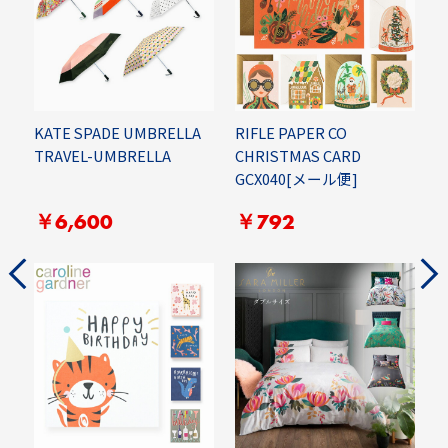
EN
KATE SPADE UMBRELLA
RIFLE PAPER CO
R
ル
TRAVEL-UMBRELLA
CHRISTMAS CARD
H
GCX040[メール便]
L
￥6,600
￥792