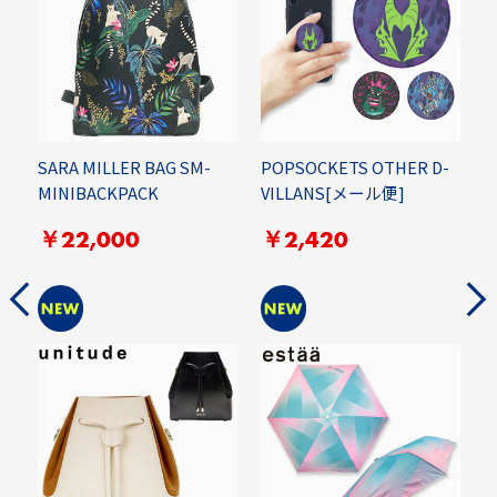
M
SARA MILLER BAG SM-
POPSOCKETS OTHER D-
P
MINIBACKPACK
VILLANS[メール便]
￥22,000
￥2,420