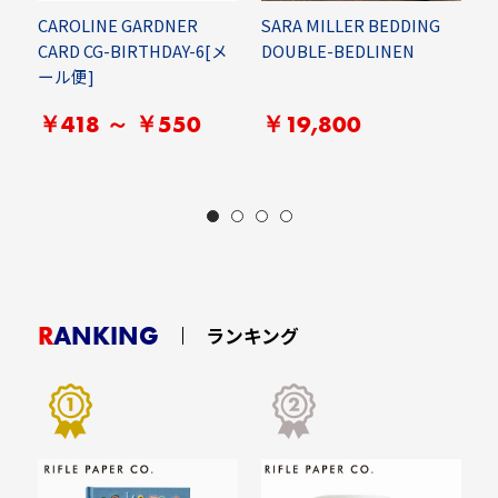
CAROLINE GARDNER
SARA MILLER BEDDING
Z
ー
CARD CG-BIRTHDAY-6[メ
DOUBLE-BEDLINEN
P
ール便]
I
便
￥418 ～ ￥550
￥19,800
RANKING
ランキング