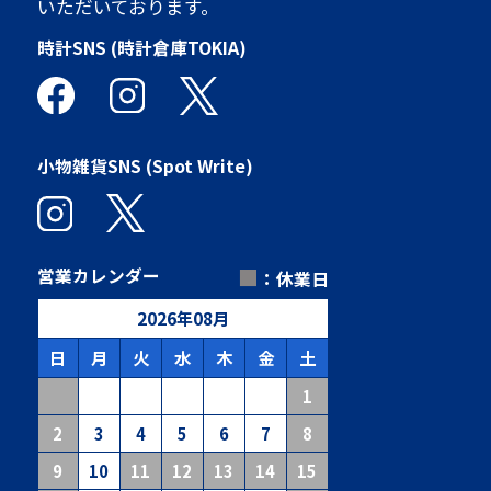
いただいております。
時計SNS (時計倉庫TOKIA)
小物雑貨SNS (Spot Write)
■
営業カレンダー
：休業日
2026
年
08
月
日
月
火
水
木
金
土
1
2
3
4
5
6
7
8
9
10
11
12
13
14
15