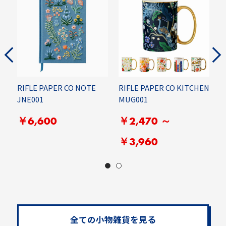
RIFLE PAPER CO NOTE
RIFLE PAPER CO KITCHEN
R
JNE001
MUG001
M
￥6,600
￥2,470 ～
￥3,960
全ての小物雑貨を見る