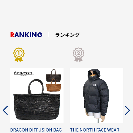
RANKING
ランキング
L
DRAGON DIFFUSION BAG
THE NORTH FACE WEAR
M