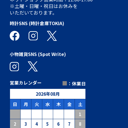
※土曜・日曜・祝日はお休みを
いただいております。
時計SNS (時計倉庫TOKIA)
小物雑貨SNS (Spot Write)
■
営業カレンダー
：休業日
2026
年
08
月
日
月
火
水
木
金
土
1
2
3
4
5
6
7
8