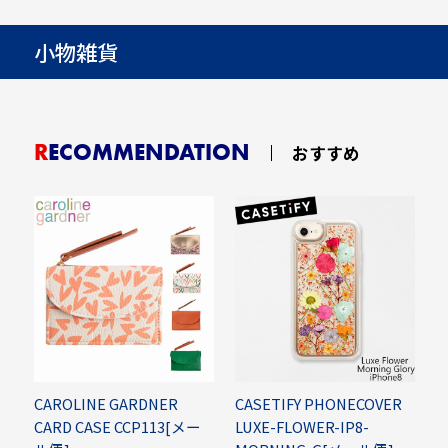
小物雑貨
RECOMMENDATION
おすすめ
CAROLINE GARDNER
CASETIFY PHONECOVER
S
CARD CASE CCP113[メー
LUXE-FLOWER-IP8-
P