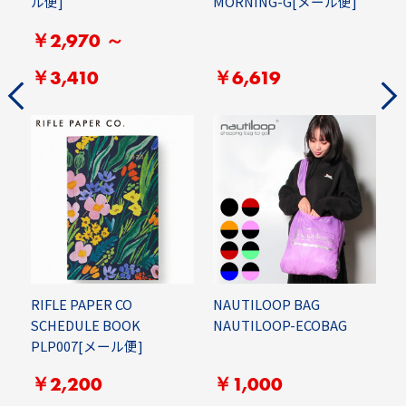
ル便]
MORNING-G[メール便]
S
￥2,970 ～
￥3,410
￥6,619
0-
C
C
RIFLE PAPER CO
NAUTILOOP BAG
]
SCHEDULE BOOK
NAUTILOOP-ECOBAG
PLP007[メール便]
￥2,200
￥1,000