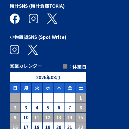
時計SNS (時計倉庫TOKIA)
小物雑貨SNS (Spot Write)
■
営業カレンダー
：休業日
2026
年
08
月
日
月
火
水
木
金
土
1
2
3
4
5
6
7
8
9
10
11
12
13
14
15
16
17
18
19
20
21
22