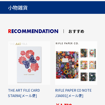
小物雑貨
RECOMMENDATION
おすすめ
THE ART FILE CARD
RIFLE PAPER CO NOTE
E
STA09A[メール便]
J3A001[メール便]
A
B