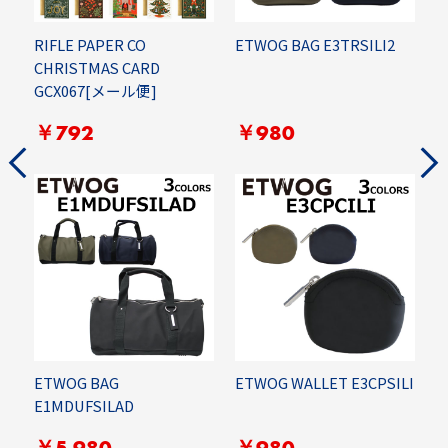
RIFLE PAPER CO
ETWOG BAG E3TRSILI2
C
CHRISTMAS CARD
B
GCX067[メール便]
￥
￥792
￥980
E
ETWOG BAG
ETWOG WALLET E3CPSILI
E
E1MDUFSILAD
￥5,980
￥980