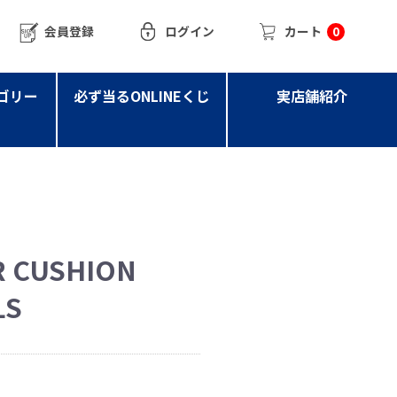
会員登録
ログイン
カート
0
ゴリー
必ず当るONLINEくじ
実店舗紹介
R CUSHION
LS