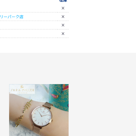
×
ベリーパーク店
×
×
×