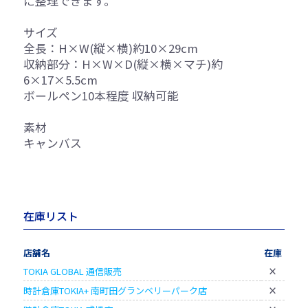
に整理できます。
サイズ
全長：H×W(縦×横)約10×29cm
収納部分：H×W×D(縦×横×マチ)約
6×17×5.5cm
ボールペン10本程度 収納可能
素材
キャンバス
在庫リスト
店舗名
在庫
TOKIA GLOBAL 通信販売
×
時計倉庫TOKIA+ 南町田グランベリーパーク店
×