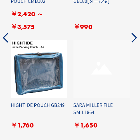
POUCH CMB102
GB180[メール便]
F
￥2,420 ～
￥3,575
￥990
S
HIGHTIDE POUCH GB249
SARA MILLER FILE
M
SMIL1864
￥1,760
￥1,650