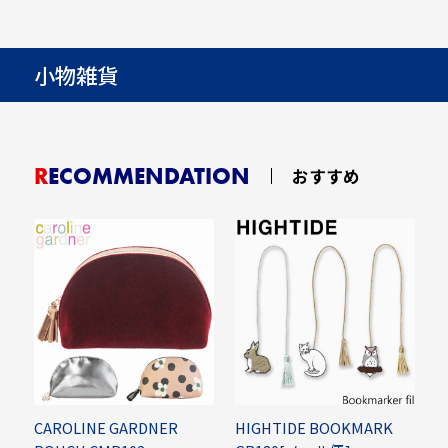
小物雑貨
RECOMMENDATION
おすすめ
CAROLINE GARDNER
HIGHTIDE BOOKMARK
H