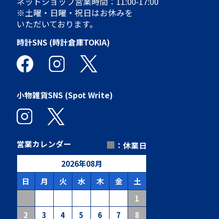
ネットショップ営業時間：11:00-17:00
※土曜・日曜・祝日はお休みを
いただいております。
時計SNS (時計倉庫TOKIA)
小物雑貨SNS (Spot Write)
■
営業カレンダー
：休業日
2026
年
08
月
日
月
火
水
木
金
土
1
2
3
4
5
6
7
8