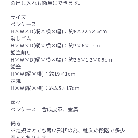
の出し入れも簡単にできます。
サイズ
ペンケース
H×W×D(縦×横×幅)：約8×22.5×6cm
消しゴム
H×W×D(縦×横×幅)：約2×6×1cm
鉛筆削り
H×W×D(縦×横×幅)：約2.5×1.2×0.9cm
鉛筆
H×W(縦×横)：約19×1cm
定規
H×W(縦×横)：約3.5×17cm
素材
ペンケース：合成皮革、金属
備考
※定規はとても薄い形状の為、輸入の段階で多少
歪んております。