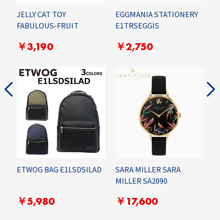
JELLY CAT TOY
EGGMANIA STATIONERY
S
FABULOUS-FRUIT
E1TRSEGGIS
H
H
￥3,190
￥2,750
便
ETWOG BAG E1LSDSILAD
SARA MILLER SARA
MILLER SA2090
ル
N
￥5,980
￥17,600
N