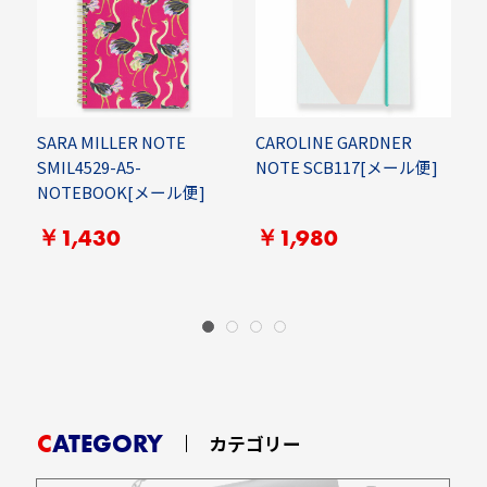
SARA MILLER NOTE
CAROLINE GARDNER
R
SMIL4529-A5-
NOTE SCB117[メール便]
P
NOTEBOOK[メール便]
1
￥1,430
￥1,980
CATEGORY
カテゴリー