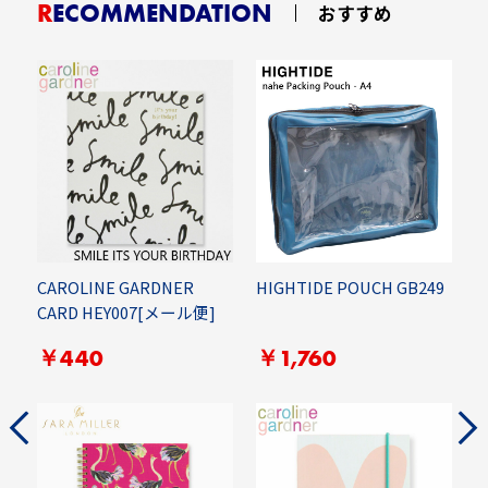
RECOMMENDATION
おすすめ
CAROLINE GARDNER
HIGHTIDE POUCH GB249
C
CARD HEY007[メール便]
C
￥440
￥1,760