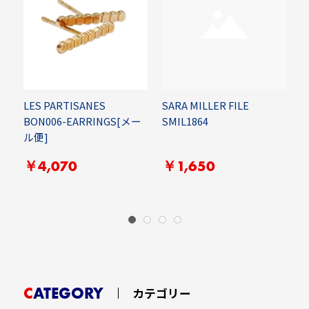
K
LES PARTISANES
SARA MILLER FILE
2
BON006-EARRINGS[メー
SMIL1864
ー
ル便]
￥4,070
￥1,650
CATEGORY
カテゴリー