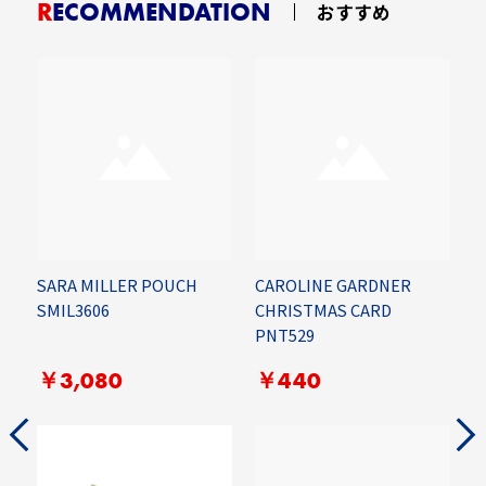
RECOMMENDATION
おすすめ
SARA MILLER POUCH
CAROLINE GARDNER
R
便]
SMIL3606
CHRISTMAS CARD
R
PNT529
￥3,080
￥440