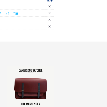
×
ベリーパーク店
×
×
×