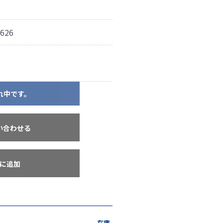
626
れ中です。
い合わせる
に追加
在庫