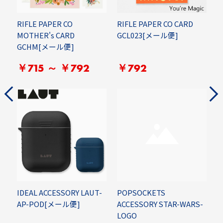
RIFLE PAPER CO
RIFLE PAPER CO CARD
R
MOTHER's CARD
GCL023[メール便]
P
]
GCHM[メール便]
￥715 ～ ￥792
￥792
IDEAL ACCESSORY LAUT-
POPSOCKETS
S
AP-POD[メール便]
ACCESSORY STAR-WARS-
S
LOGO