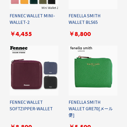
FENNEC WALLET MINI-
FENELLA SMITH
WALLET-2
WALLET BLS65
￥4,455
￥8,800
FENNEC WALLET
FENELLA SMITH
SOFTZIPPER-WALLET
WALLET GRE70[メール
便]
￥8,800
￥5,500