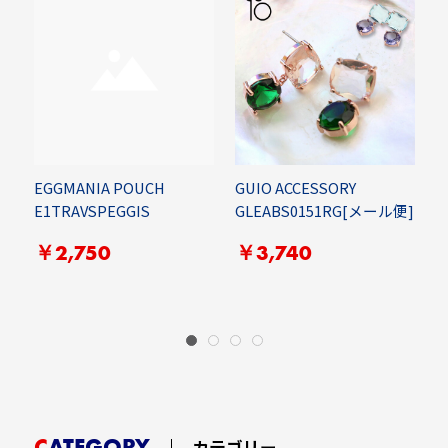
E
EGGMANIA POUCH
GUIO ACCESSORY
E1TRAVSPEGGIS
GLEABS0151RG[メール便]
￥2,750
￥3,740
CATEGORY
カテゴリー