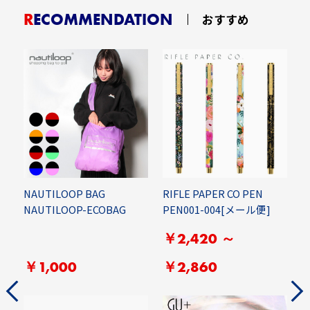
RECOMMENDATION
おすすめ
NAUTILOOP BAG
RIFLE PAPER CO PEN
C
NAUTILOOP-ECOBAG
PEN001-004[メール便]
C
P
￥2,420 ～
￥1,000
￥2,860