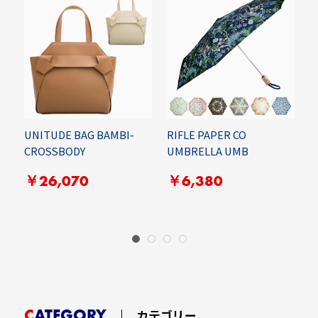
UNITUDE BAG BAMBI-
RIFLE PAPER CO
E
CROSSBODY
UMBRELLA UMB
2
￥26,070
￥6,380
CATEGORY
カテゴリー