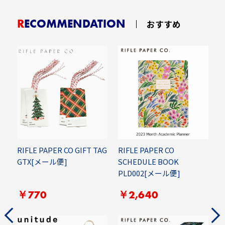
RECOMMENDATION
おすすめ
RIFLE PAPER CO GIFT TAG
RIFLE PAPER CO
C
ー
GTX[メール便]
SCHEDULE BOOK
C
PLD002[メール便]
￥770
￥2,640