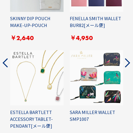
SKINNY DIP POUCH
FENELLA SMITH WALLET
R
MAKE-UP-POUCH
BUR82[メール便]
P
￥2,640
￥4,950
ESTELLA BARTLETT
SARA MILLER WALLET
ACCESSORY TABLET-
SMP1007
R
PENDANT[メール便]
S
T
0