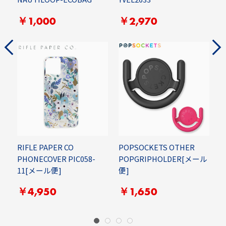
G
￥1,000
￥2,970
RIFLE PAPER CO
POPSOCKETS OTHER
PHONECOVER PIC058-
POPGRIPHOLDER[メール
H
11[メール便]
便]
P
￥4,950
￥1,650