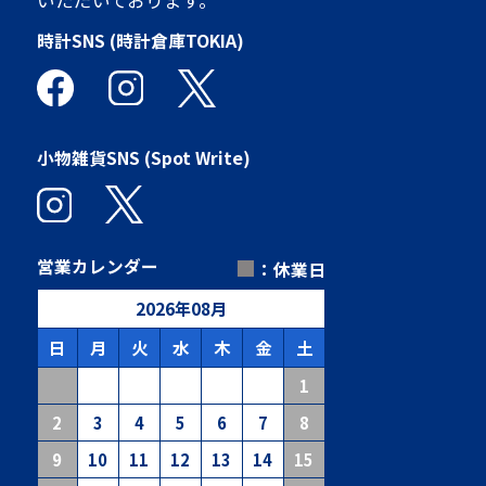
時計SNS (時計倉庫TOKIA)
小物雑貨SNS (Spot Write)
■
営業カレンダー
：休業日
2026
年
08
月
日
月
火
水
木
金
土
1
2
3
4
5
6
7
8
9
10
11
12
13
14
15