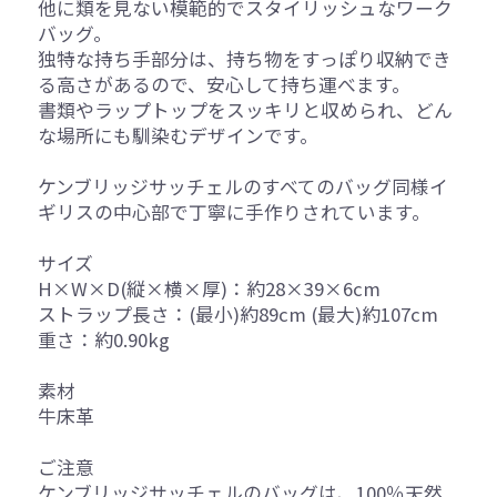
他に類を見ない模範的でスタイリッシュなワーク
バッグ。
独特な持ち手部分は、持ち物をすっぽり収納でき
る高さがあるので、安心して持ち運べます。
書類やラップトップをスッキリと収められ、どん
な場所にも馴染むデザインです。
ケンブリッジサッチェルのすべてのバッグ同様イ
ギリスの中心部で丁寧に手作りされています。
サイズ
H×W×D(縦×横×厚)：約28×39×6cm
ストラップ長さ：(最小)約89cm (最大)約107cm
重さ：約0.90kg
素材
牛床革
ご注意
ケンブリッジサッチェルのバッグは、100％天然