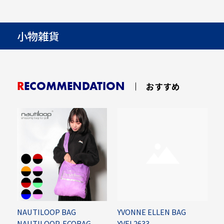
小物雑貨
RECOMMENDATION
おすすめ
NAUTILOOP BAG
YVONNE ELLEN BAG
R
NAUTILOOP-ECOBAG
YVEL2633
C