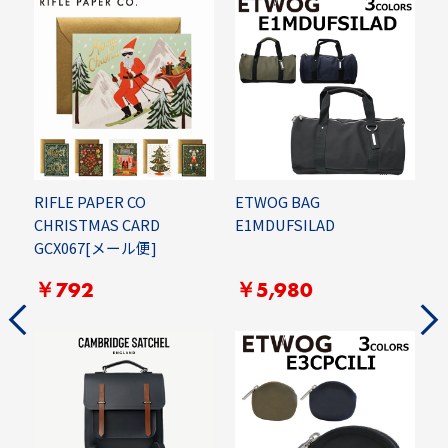
RIFLE PAPER CO
ETWOG BAG
E
CHRISTMAS CARD
E1MDUFSILAD
GCX067[メール便]
￥792
￥5,980