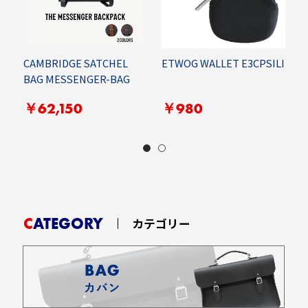
S
CAMBRIDGE SATCHEL
ETWOG WALLET E3CPSILI
S
BAG MESSENGER-BAG
￥62,150
￥980
CATEGORY
カテゴリー