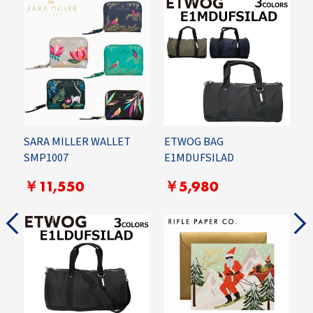
SARA MILLER WALLET
ETWOG BAG
E
SMP1007
E1MDUFSILAD
￥11,550
￥5,980