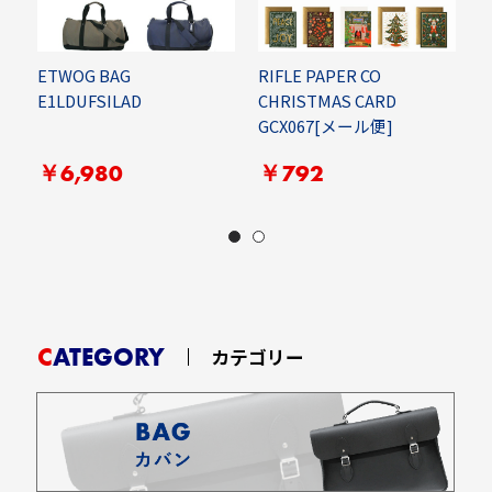
ETWOG BAG
RIFLE PAPER CO
E
E1LDUFSILAD
CHRISTMAS CARD
GCX067[メール便]
￥6,980
￥792
CATEGORY
カテゴリー