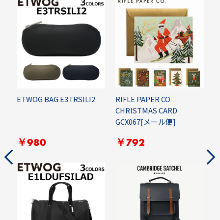
ETWOG BAG E3TRSILI2
RIFLE PAPER CO
E
CHRISTMAS CARD
GCX067[メール便]
￥980
￥792