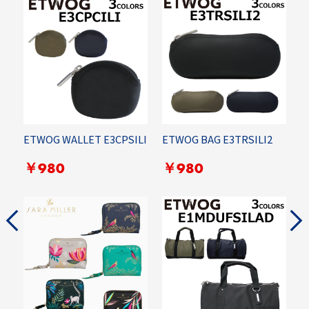
ETWOG WALLET E3CPSILI
ETWOG BAG E3TRSILI2
R
C
￥980
￥980
G