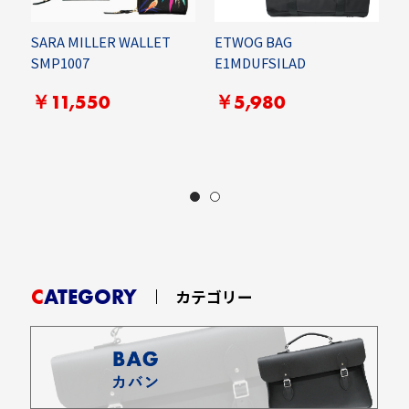
SARA MILLER WALLET
ETWOG BAG
SMP1007
E1MDUFSILAD
E
￥11,550
￥5,980
E
CATEGORY
カテゴリー