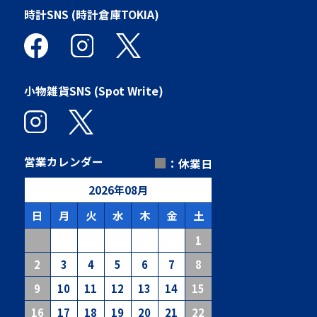
時計SNS (時計倉庫TOKIA)
小物雑貨SNS (Spot Write)
■
営業カレンダー
：休業日
2026
年
08
月
日
月
火
水
木
金
土
1
2
3
4
5
6
7
8
9
10
11
12
13
14
15
16
17
18
19
20
21
22