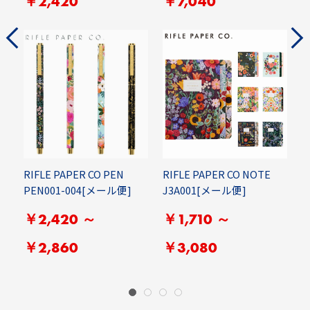
￥2,420
￥7,040
1-
RIFLE PAPER CO PEN
RIFLE PAPER CO NOTE
C
PEN001-004[メール便]
J3A001[メール便]
S
便
￥2,420 ～
￥1,710 ～
￥2,860
￥3,080