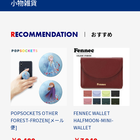
小物雑貨
RECOMMENDATION
おすすめ
POPSOCKETS OTHER
FENNEC WALLET
H
FOREST-FROZEN[メール
HALFMOON-MINI-
F
便]
WALLET