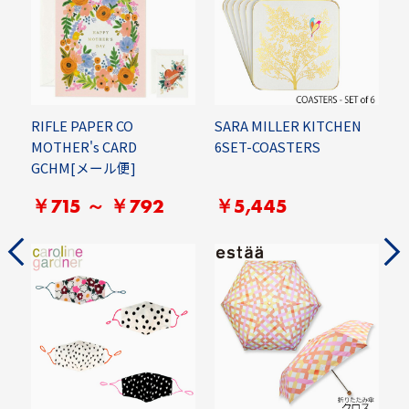
RIFLE PAPER CO
SARA MILLER KITCHEN
E
MOTHER's CARD
6SET-COASTERS
E
GCHM[メール便]
￥715 ～ ￥792
￥5,445