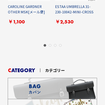
E
CAROLINE GARDNER
ESTAA UMBRELLA 31-
A
OTHER MSK[メール便]
230-10042-MINI-CROSS
H
￥1,100
￥2,530
CATEGORY
カテゴリー