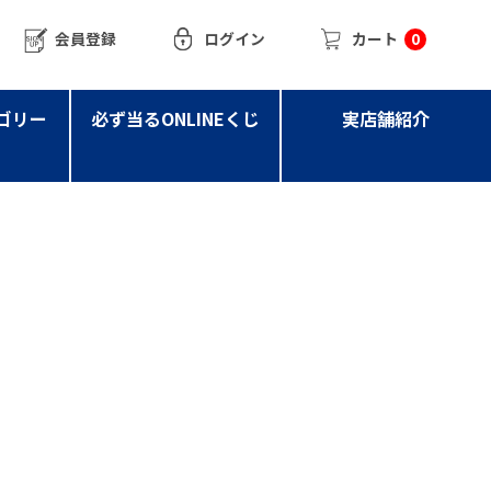
会員登録
ログイン
カート
0
ゴリー
必ず当るONLINEくじ
実店舗紹介