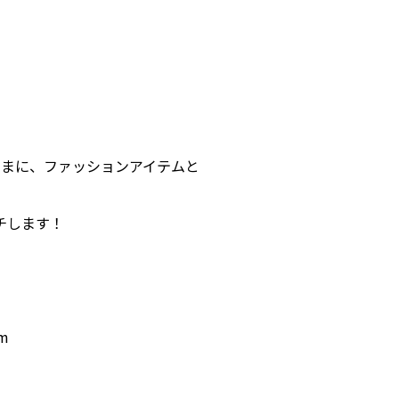
まに、ファッションアイテムと
チします！
m