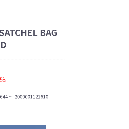
SATCHEL BAG
LD
税込
644 ～ 2000001121610