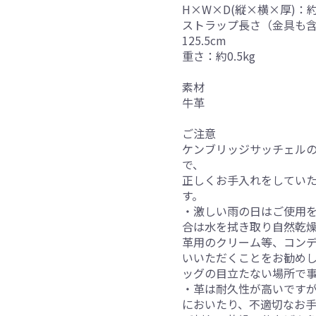
H×W×D(縦×横×厚)：約
ストラップ長さ（金具も含む）
125.5cm
重さ：約0.5kg
素材
牛革
ご注意
ケンブリッジサッチェルの
で、
正しくお手入れをしてい
す。
・激しい雨の日はご使用
合は水を拭き取り自然乾
革用のクリーム等、コン
いいただくことをお勧め
ッグの目立たない場所で
・革は耐久性が高いです
においたり、不適切なお