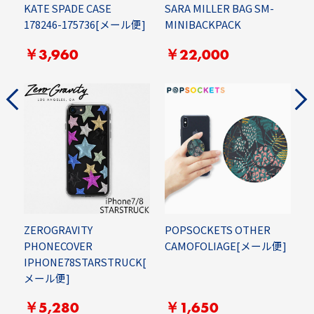
KATE SPADE CASE
SARA MILLER BAG SM-
S
S
178246-175736[メール便]
MINIBACKPACK
S
￥3,960
￥22,000
ZEROGRAVITY
POPSOCKETS OTHER
PHONECOVER
CAMOFOLIAGE[メール便]
IPHONE78STARSTRUCK[
H
メール便]
F
￥5,280
￥1,650