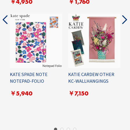
￥4,950
￥1,760
T
KATE SPADE NOTE
KATIE CARDEW OTHER
NOTEPAD-FOLIO
KC-WALLHANGINGS
H
￥5,940
￥7,150