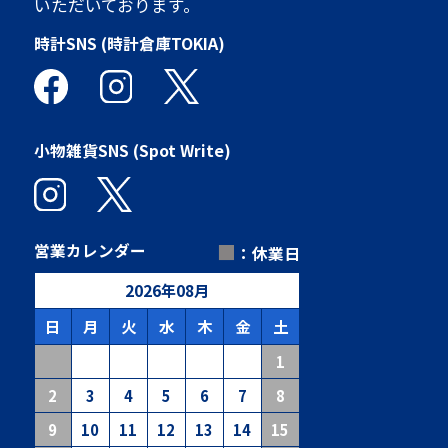
いただいております。
時計SNS (時計倉庫TOKIA)
小物雑貨SNS (Spot Write)
■
営業カレンダー
：休業日
2026
年
08
月
日
月
火
水
木
金
土
1
2
3
4
5
6
7
8
9
10
11
12
13
14
15