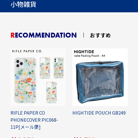
小物雑貨
RECOMMENDATION
おすすめ
RIFLE PAPER CO
HIGHTIDE POUCH GB249
L
N-
PHONECOVER PIC068-
M
11P[メール便]